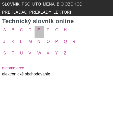
SLOVNÍK
PSČ
UTO
MENÁ
BIO OBCHOD
PREKLADAČ
PREKLADY
LEKTORI
Technický slovník online
A
B
C
D
E
F
G
H
I
J
K
L
M
N
O
P
Q
R
S
T
U
V
W
X
Y
Z
e-commerce
elektronické obchodovanie