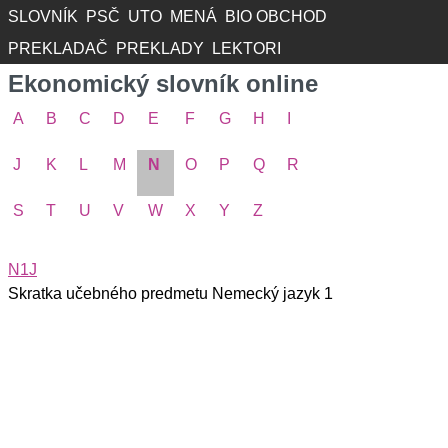
SLOVNÍK
PSČ
UTO
MENÁ
BIO OBCHOD
PREKLADAČ
PREKLADY
LEKTORI
Ekonomický slovník online
A
B
C
D
E
F
G
H
I
J
K
L
M
N
O
P
Q
R
S
T
U
V
W
X
Y
Z
N1J
Skratka učebného predmetu Nemecký jazyk 1