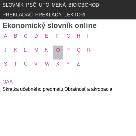
SLOVNÍK
PSČ
UTO
MENÁ
BIO OBCHOD
PREKLADAČ
PREKLADY
LEKTORI
Ekonomický slovník online
A
B
C
D
E
F
G
H
I
J
K
L
M
N
O
P
Q
R
S
T
U
V
W
X
Y
Z
OAA
Skratka učebného predmetu Obratnosť a akrobacia