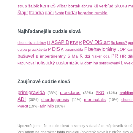
skora
kermeš
kit
strup
šajbik
viľbar
bortak
verbľud
me
abrum
šlajir
fľandra
gači
budar
koprdan
rumkľa
švata
Najhľadanejšie cudzie slová
D
DiS.art
ASAP
R
POV
IT
chondróza diskov
BTW
So keres?
ger
DiS
behaviorálny
F
proaktivita
P
JOP
culpa
A
Kam
paranoidita
bašavel
K
PR
impertinentný
S
Ma
dzi
HR
dil
B
Naker oda
holistický
customizácia
L
domina
vye
kapurkova
sofistikovaný
Zaujímavé cudzie slová
primigravida
praeclarus
PKO
braldian
(38%)
(38%)
(14%)
ADI
chordogenesis
mortinatalis
(30%)
(11%)
(10%)
chondr
adnihilo
kvarcit
(19%)
(30%)
Upozorňujeme, že cudzie slová a skratky v databáze môjslovník.sk sú
Vzhľadom na charakter tohto projektu (otvorený slovník cudzích slov 