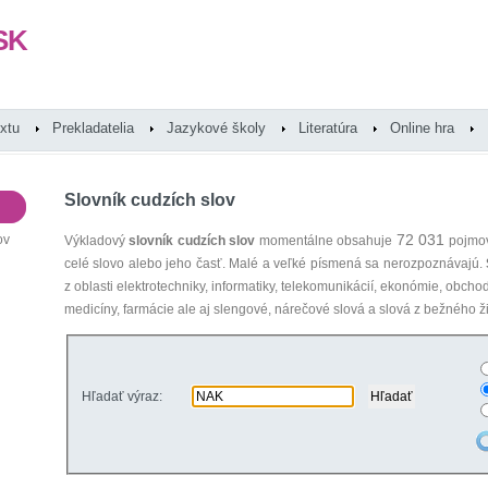
SK
extu
Prekladatelia
Jazykové školy
Literatúra
Online hra
Slovník cudzích slov
72 031
ov
Výkladový
slovník cudzích slov
momentálne obsahuje
pojmov
celé slovo alebo jeho časť. Malé a veľké písmená sa nerozpoznávajú.
z oblasti elektrotechniky, informatiky, telekomunikácií, ekonómie, obcho
medicíny, farmácie ale aj slengové, nárečové slová a slová z bežného ži
Hľadať výraz: