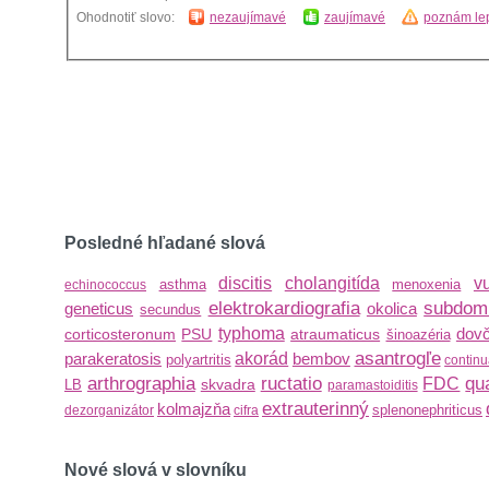
Ohodnotiť slovo:
nezaujímavé
zaujímavé
poznám lep
Posledné hľadané slová
discitis
cholangitída
v
asthma
menoxenia
echinococcus
elektrokardiografia
subdom
geneticus
okolica
secundus
typhoma
dovč
corticosteronum
PSU
atraumaticus
šinoazéria
asantrogľe
parakeratosis
akorád
bembov
polyartritis
continu
arthrographia
ructatio
qu
FDC
skvadra
LB
paramastoiditis
extrauterinný
kolmajzňa
splenonephriticus
dezorganizátor
cifra
Nové slová v slovníku