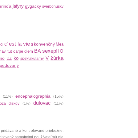
jafyry
rinďa
gygacky
sverbohusky
c´est la vie
konvenčný
Mea
oj
g
sexepíl
BA
O
av tut
carpe diem
žúrka
ko
V
ino
DZ
spektakulárny
xpedovaný
encephalographia
(11%)
(15%)
dulovac
óza diskov
(1%)
(11%)
 pridávané a kontrolované priebežne.
editovaný samotnými používateľmi) nie