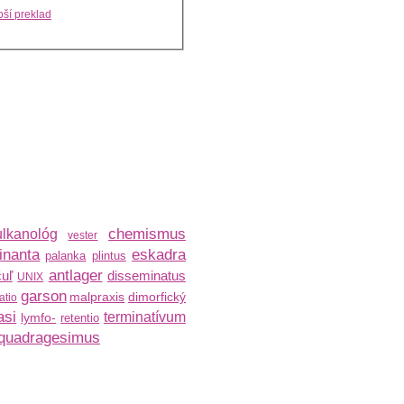
ší preklad
chemismus
ulkanológ
vester
inanta
eskadra
palanka
plintus
antlager
uľ
disseminatus
UNIX
garson
malpraxis
dimorfický
atio
asi
terminatívum
lymfo-
retentio
quadragesimus