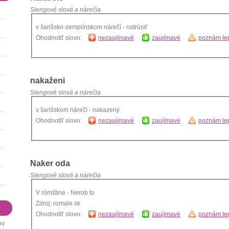
Slengové slová a nárečia
v šarišsko-zemplínskom nárečí - natrúsiť
Ohodnotiť slovo:
nezaujímavé
zaujímavé
poznám lep
nakaženi
Slengové slová a nárečia
v šarišskom nárečí - nakazený
Ohodnotiť slovo:
nezaujímavé
zaujímavé
poznám lep
Naker oda
Slengové slová a nárečia
V rómštine - Nerob to
Zdroj: romale.sk
Ohodnotiť slovo:
nezaujímavé
zaujímavé
poznám lep
ov