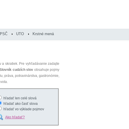
PSČ
UTO
Krstné mená
 a skratiek. Pre vyhľadávanie zadajte
Slovník cudzích slov
obsahuje pojmy
du, práva, potravinárstva, gastronómie,
vota.
hľadať len celé slová
hľadať ako časť slova
hľadať vo výklade pojmov
Ako hľadať?