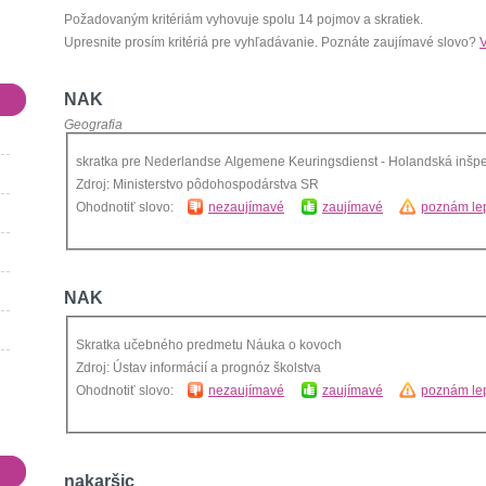
Požadovaným kritériám vyhovuje spolu 14 pojmov a skratiek.
Upresnite prosím kritériá pre vyhľadávanie. Poznáte zaujímavé slovo?
V
NAK
Geografia
skratka pre Nederlandse Algemene Keuringsdienst - Holandská inšp
Zdroj: Ministerstvo pôdohospodárstva SR
Ohodnotiť slovo:
nezaujímavé
zaujímavé
poznám lep
NAK
Skratka učebného predmetu Náuka o kovoch
Zdroj: Ústav informácií a prognóz školstva
Ohodnotiť slovo:
nezaujímavé
zaujímavé
poznám lep
nakaršic