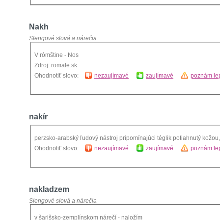
Nakh
Slengové slová a nárečia
V rómštine - Nos
Zdroj: romale.sk
Ohodnotiť slovo:
nezaujímavé
zaujímavé
poznám lep
nakír
perzsko-arabský ľudový nástroj pripomínajúci téglik potiahnutý kožou,
Ohodnotiť slovo:
nezaujímavé
zaujímavé
poznám lep
nakladzem
Slengové slová a nárečia
v šarišsko-zemplínskom nárečí - naložím