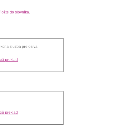
ložte do slovníka
.
ekčná služba pre osivá
ší preklad
ší preklad