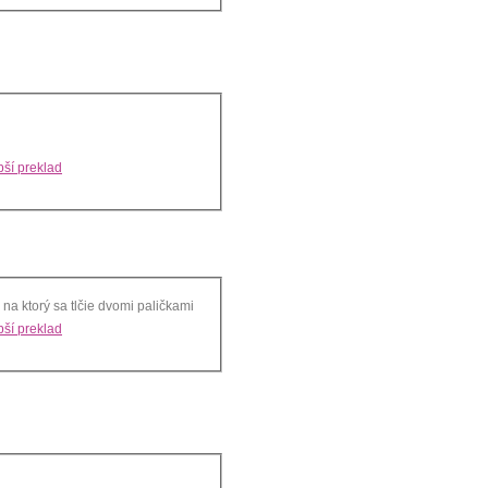
ší preklad
 na ktorý sa tlčie dvomi paličkami
ší preklad