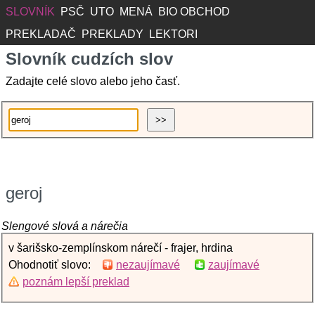
SLOVNÍK
PSČ
UTO
MENÁ
BIO OBCHOD
PREKLADAČ
PREKLADY
LEKTORI
Slovník cudzích slov
Zadajte celé slovo alebo jeho časť.
geroj
Slengové slová a nárečia
v šarišsko-zemplínskom nárečí - frajer, hrdina
Ohodnotiť slovo:
nezaujímavé
zaujímavé
poznám lepší preklad