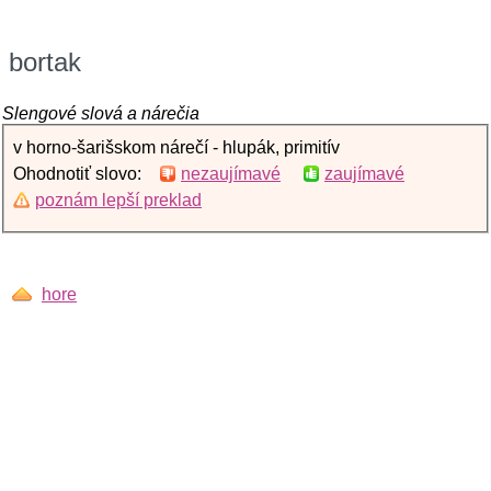
bortak
Slengové slová a nárečia
v horno-šarišskom nárečí - hlupák, primitív
Ohodnotiť slovo:
nezaujímavé
zaujímavé
poznám lepší preklad
hore