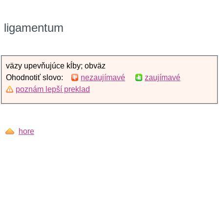
ligamentum
väzy upevňujúce kĺby; obväz
Ohodnotiť slovo:
nezaujímavé
zaujímavé
poznám lepší preklad
hore