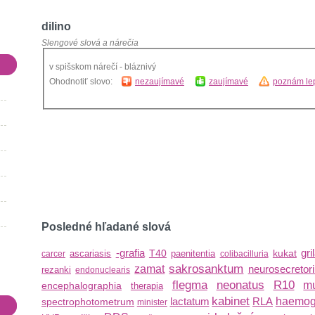
dilino
Slengové slová a nárečia
v spišskom nárečí - bláznivý
Ohodnotiť slovo:
nezaujímavé
zaujímavé
poznám lep
Posledné hľadané slová
-grafia
gri
T40
kukat
ascariasis
paenitentia
carcer
colibacilluria
sakrosanktum
zamat
neurosecretor
rezanki
endonuclearis
flegma
neonatus
R10
mu
encephalographia
therapia
kabinet
lactatum
RLA
haemog
spectrophotometrum
minister