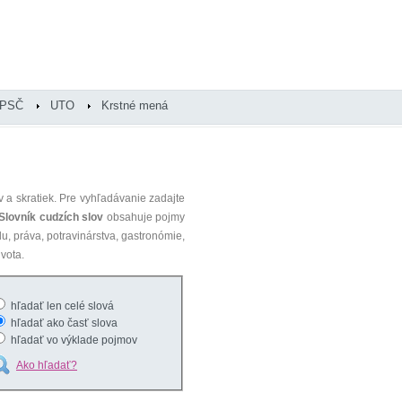
PSČ
UTO
Krstné mená
 a skratiek. Pre vyhľadávanie zadajte
Slovník cudzích slov
obsahuje pojmy
du, práva, potravinárstva, gastronómie,
vota.
hľadať len celé slová
hľadať ako časť slova
hľadať vo výklade pojmov
Ako hľadať?