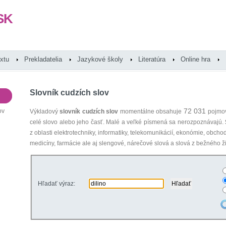
SK
extu
Prekladatelia
Jazykové školy
Literatúra
Online hra
Slovník cudzích slov
72 031
ov
Výkladový
slovník cudzích slov
momentálne obsahuje
pojmov
celé slovo alebo jeho časť. Malé a veľké písmená sa nerozpoznávajú.
z oblasti elektrotechniky, informatiky, telekomunikácií, ekonómie, obcho
medicíny, farmácie ale aj slengové, nárečové slová a slová z bežného ži
Hľadať výraz: