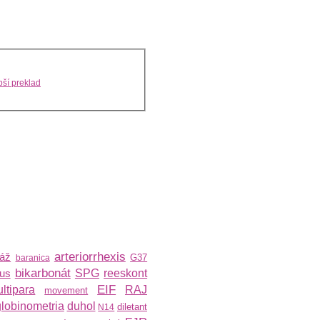
ší preklad
arteriorrhexis
láž
G37
baranica
bikarbonát
ius
SPG
reeskont
EIF
ltipara
RAJ
movement
lobinometria
duhol
diletant
N14