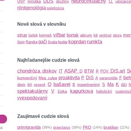
neurocirkulačný
DDS
mníška
ulocarc
UVP
stružliny
t.z.
röntgenológia
paletizácia
Nové slová v slovníku
viľbar
strup
bortak
mer
abrum
kit
kermeš
šajbik
verbľud
skora
koprdan
rumkľa
gači
fľandra
švata
budar
šlajir
Najhľadanejšie cudzie slová
chondróza diskov
ASAP
S
IT
BTW
DiS.art
D
R
POV
proaktivita
P
DiS
F
beh
konvenčný
Mea culpa
A
paranoidita
O
bašavel
S
Ma
K
dzi
diem
B
impertinentný
N
BA
sexepíl
spektakulárny
kapurkova
V
žúrka
holistický
customiz
vyexpedovaný
Zaujímavé cudzie slová
primigravida
PKO
braldian
(38%)
praeclarus
(38%)
(14%)
(11%)
ia