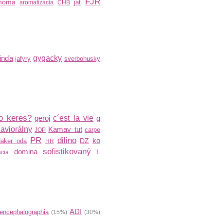
FJR
inoma
jať
aromatizácia
CHB
inďa
gygacky
jafyry
sverbohusky
o keres?
geroj
c´est la vie
g
aviorálny
Kamav tut
carpe
JOP
PR
dilino
ko
DZ
aker oda
HR
sofistikovaný
domina
L
ácia
ADI
encephalographia
(15%)
(30%)