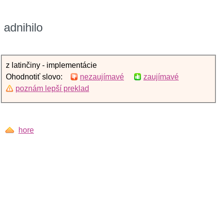
adnihilo
z latinčiny - implementácie
Ohodnotiť slovo:
nezaujímavé
zaujímavé
poznám lepší preklad
hore