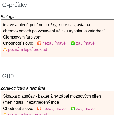
G-prúžky
Biológia
tmavé a bledé priečne prúžky, ktoré sa zjavia na
chromozómoch po vystavení účinku trypsínu a zafarbení
Giemsovym farbivom
Ohodnotiť slovo:
nezaujímavé
zaujímavé
poznám lepší preklad
G00
Zdravotníctvo a farmácia
Skratka diagnózy - bakteriálny zápal mozgových plien
(meningitis), nezatriedený inde
Ohodnotiť slovo:
nezaujímavé
zaujímavé
poznám lepší preklad