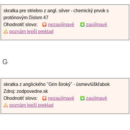
skratka pre striebro z angl. silver - chemický prvok s
protónovým číslom 47
Ohodnotiť slovo:
nezaujímavé
zaujímavé
poznám lepší preklad
G
skratka z anglického "Grin široký" - úsmev/úškľabok
Zdroj: zodpovedne.sk
Ohodnotiť slovo:
nezaujímavé
zaujímavé
poznám lepší preklad