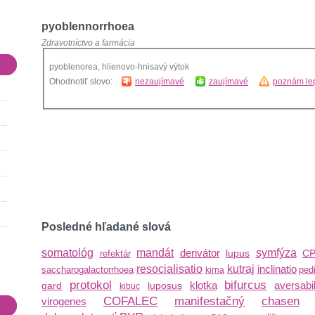
pyoblennorrhoea
Zdravotníctvo a farmácia
pyoblenorea, hlienovo-hnisavý výtok
Ohodnotiť slovo:
nezaujímavé
zaujímavé
poznám lep
Posledné hľadané slová
somatológ
mandát
derivátor
symfýza
lupus
C
refektár
resocialisatio
kutraj
inclinatio
saccharogalactorrhoea
ped
kirna
protokol
bifurcus
klotka
aversabil
gard
luposus
kibuc
COFALEC
manifestačný
chasen
virogenes