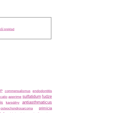
ší preklad
PP
endodontitis
commensalismus
sulfatidum
ľudze
apprime
icatio
antiasthmaticus
is
karpálny
primícia
osteochondrosarcoma