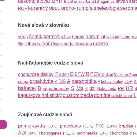
BYR
dekompletovať
liftvan
ser
trichtár
S18
agamus
špuľka
kurentný
orcho-
rumpľa
speleológia
serom
ROV
ODBC
Nové slová v slovníku
šajbik
kermeš
abrum
kit
me
strup
bortak
viľbar
skora
verbľud
gači
fľandra
budar
koprdan
rumkľa
šlajir
švata
Najhľadanejšie cudzie slová
D
R
chondróza diskov
IT
BTW
POV
ASAP
DiS.art
So keres?
ge
proaktivita
paranoidita
DiS
A
culpa
K
P
behaviorálny
JOP
F
bašavel
B
S
Ma
HR
dzi
impertinentný
PR
Naker oda
d
K
customizácia
domina
kapurkova
holistický
L
sofistikovaný
Zaujímavé cudzie slová
primigravida
praeclarus
PKO
braldian
(38%)
(38%)
(14%)
(
ADI
chordogenesis
mortinatalis
chondróza dis
(30%)
(11%)
(10%)