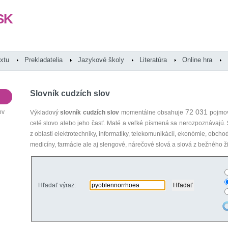
SK
extu
Prekladatelia
Jazykové školy
Literatúra
Online hra
Slovník cudzích slov
72 031
ov
Výkladový
slovník cudzích slov
momentálne obsahuje
pojmov
celé slovo alebo jeho časť. Malé a veľké písmená sa nerozpoznávajú.
z oblasti elektrotechniky, informatiky, telekomunikácií, ekonómie, obcho
medicíny, farmácie ale aj slengové, nárečové slová a slová z bežného ži
Hľadať výraz: