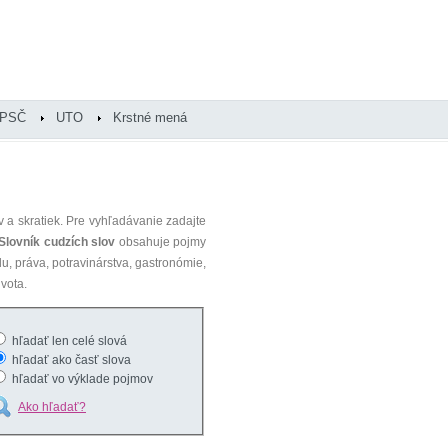
PSČ
UTO
Krstné mená
 a skratiek. Pre vyhľadávanie zadajte
Slovník cudzích slov
obsahuje pojmy
du, práva, potravinárstva, gastronómie,
vota.
hľadať len celé slová
hľadať ako časť slova
hľadať vo výklade pojmov
Ako hľadať?