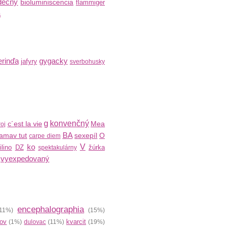
dečny
bioluminiscencia
flammiger
a
rinďa
gygacky
jafyry
sverbohusky
g
konvenčný
c´est la vie
Mea
roj
BA
amav tut
sexepíl
O
carpe diem
ko
V
ilino
DZ
žúrka
spektakulárny
vyexpedovaný
encephalographia
11%)
(15%)
kov
kvarcit
(1%)
dulovac
(11%)
(19%)