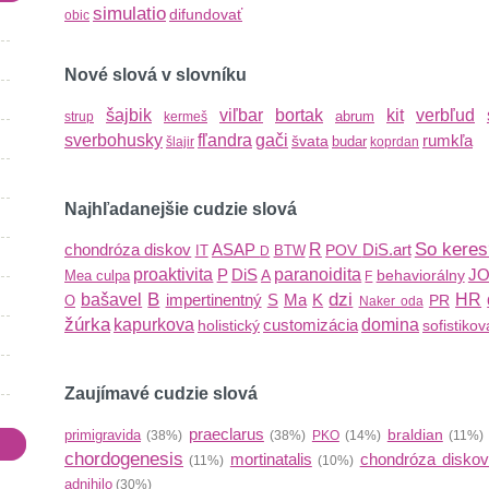
simulatio
difundovať
obic
Nové slová v slovníku
šajbik
viľbar
bortak
kit
verbľud
abrum
strup
kermeš
sverbohusky
fľandra
gači
rumkľa
švata
budar
šlajir
koprdan
Najhľadanejšie cudzie slová
So keres
chondróza diskov
ASAP
R
DiS.art
POV
IT
BTW
D
proaktivita
P
DiS
paranoidita
J
A
behaviorálny
Mea culpa
F
B
dzi
bašavel
impertinentný
S
Ma
K
HR
PR
O
Naker oda
žúrka
kapurkova
customizácia
domina
holistický
sofistiko
Zaujímavé cudzie slová
praeclarus
braldian
primigravida
(38%)
(38%)
PKO
(14%)
(11%
chordogenesis
mortinatalis
chondróza disko
(11%)
(10%)
adnihilo
(30%)