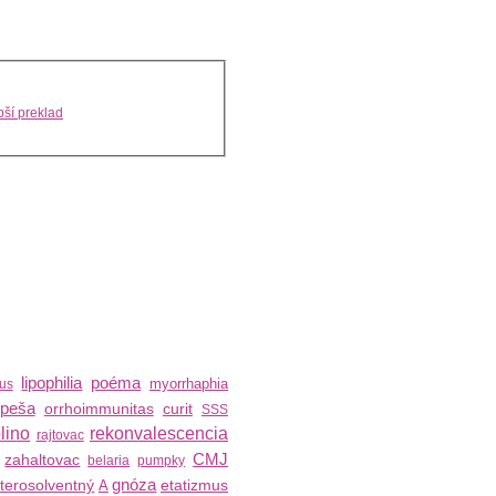
ší preklad
lipophilia
poéma
myorrhaphia
tus
peša
orrhoimmunitas
curit
SSS
lino
rekonvalescencia
rajtovac
CMJ
zahaltovac
belaria
pumpky
gnóza
terosolventný
etatizmus
A