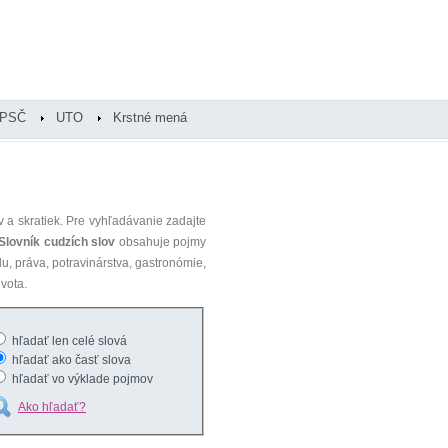
PSČ
UTO
Krstné mená
 a skratiek. Pre vyhľadávanie zadajte
Slovník cudzích slov
obsahuje pojmy
du, práva, potravinárstva, gastronómie,
vota.
hľadať len celé slová
hľadať ako časť slova
hľadať vo výklade pojmov
Ako hľadať?