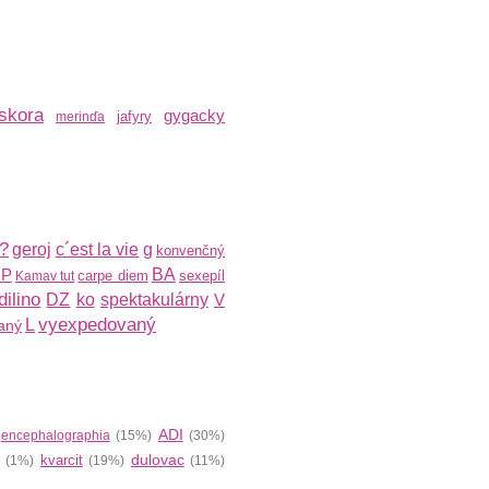
skora
gygacky
jafyry
merinďa
?
geroj
c´est la vie
g
konvenčný
OP
BA
carpe diem
sexepíl
Kamav tut
dilino
DZ
ko
spektakulárny
V
vyexpedovaný
L
vaný
ADI
)
encephalographia
(15%)
(30%)
v
dulovac
kvarcit
(1%)
(19%)
(11%)