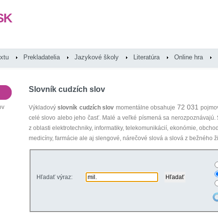
SK
extu
Prekladatelia
Jazykové školy
Literatúra
Online hra
Slovník cudzích slov
72 031
ov
Výkladový
slovník cudzích slov
momentálne obsahuje
pojmov
celé slovo alebo jeho časť. Malé a veľké písmená sa nerozpoznávajú.
z oblasti elektrotechniky, informatiky, telekomunikácií, ekonómie, obcho
medicíny, farmácie ale aj slengové, nárečové slová a slová z bežného ži
Hľadať výraz: