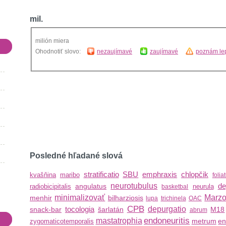
mil.
milión miera
Ohodnotiť slovo:
nezaujímavé
zaujímavé
poznám lep
Posledné hľadané slová
stratificatio
SBU
emphraxis
chlopčik
kvašňina
maribo
folia
neurotubulus
de
angulatus
radiobicipitalis
neurula
basketbal
minimalizovať
Marzo
menhir
bilharziosis
lupa
trichinela
OAC
CPB
tocologia
depurgatio
snack-bar
šarlatán
M18
abrum
endoneuritis
mastatrophia
metrum
en
zygomaticotemporalis