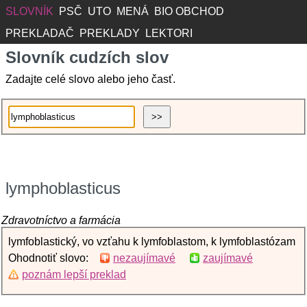
SLOVNÍK
PSČ
UTO
MENÁ
BIO OBCHOD
PREKLADAČ
PREKLADY
LEKTORI
Slovník cudzích slov
Zadajte celé slovo alebo jeho časť.
lymphoblasticus
Zdravotníctvo a farmácia
lymfoblastický, vo vzťahu k lymfoblastom, k lymfoblastózam
Ohodnotiť slovo:
nezaujímavé
zaujímavé
poznám lepší preklad