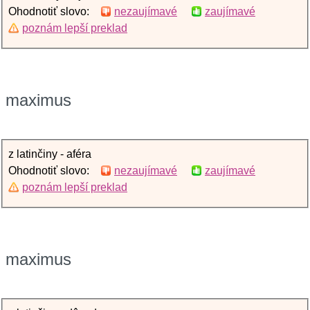
Ohodnotiť slovo:
nezaujímavé
zaujímavé
poznám lepší preklad
maximus
z latinčiny - aféra
Ohodnotiť slovo:
nezaujímavé
zaujímavé
poznám lepší preklad
maximus