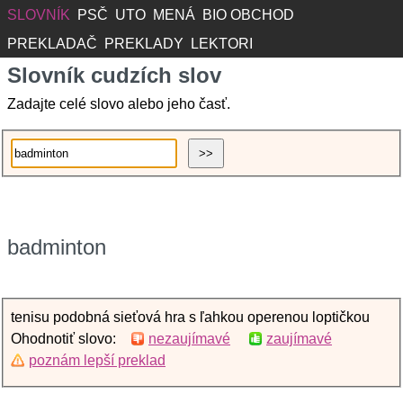
SLOVNÍK
PSČ
UTO
MENÁ
BIO OBCHOD
PREKLADAČ
PREKLADY
LEKTORI
Slovník cudzích slov
Zadajte celé slovo alebo jeho časť.
badminton
tenisu podobná sieťová hra s ľahkou operenou loptičkou
Ohodnotiť slovo:
nezaujímavé
zaujímavé
poznám lepší preklad