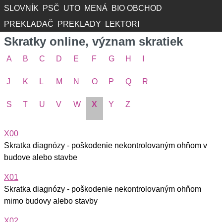
SLOVNÍK
PSČ
UTO
MENÁ
BIO OBCHOD
PREKLADAČ
PREKLADY
LEKTORI
Skratky online, význam skratiek
A
B
C
D
E
F
G
H
I
J
K
L
M
N
O
P
Q
R
S
T
U
V
W
X
Y
Z
X00
Skratka diagnózy - poškodenie nekontrolovaným ohňom v
budove alebo stavbe
X01
Skratka diagnózy - poškodenie nekontrolovaným ohňom
mimo budovy alebo stavby
X02