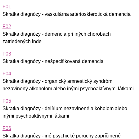
F01
Skratka diagnózy - vaskulárna artériosklerotická demencia
F02
Skratka diagnózy - demencia pri iných chorobách
zatriedených inde
F03
Skratka diagnózy - nešpecifikovaná demencia
F04
Skratka diagnózy - organický amnestický syndróm
nezavinený alkoholom alebo inými psychoaktívnymi látkami
F05
Skratka diagnózy - delírium nezavinené alkoholom alebo
inými psychoaktívnymi látkami
F06
Skratka diagnózy - iné psychické poruchy zapríčinené