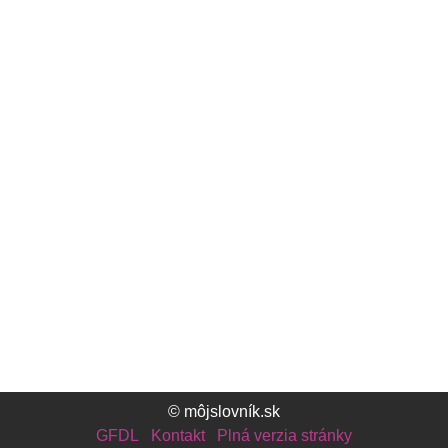
© môjslovník.sk
GFDL
Kontakt
Plná verzia stránky