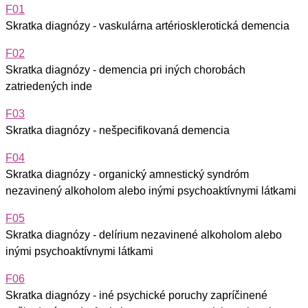
F01
Skratka diagnózy - vaskulárna artériosklerotická demencia
F02
Skratka diagnózy - demencia pri iných chorobách
zatriedených inde
F03
Skratka diagnózy - nešpecifikovaná demencia
F04
Skratka diagnózy - organický amnestický syndróm
nezavinený alkoholom alebo inými psychoaktívnymi látkami
F05
Skratka diagnózy - delírium nezavinené alkoholom alebo
inými psychoaktívnymi látkami
F06
Skratka diagnózy - iné psychické poruchy zapríčinené