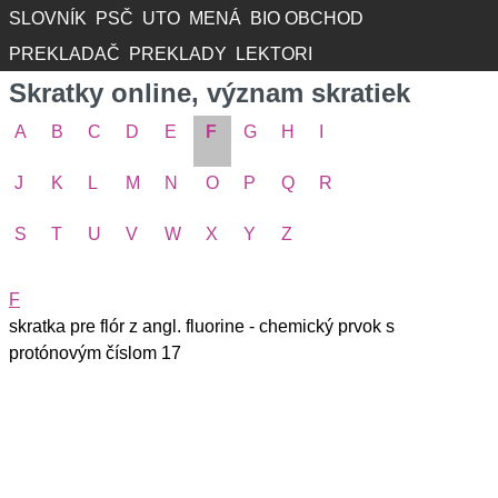
SLOVNÍK
PSČ
UTO
MENÁ
BIO OBCHOD
PREKLADAČ
PREKLADY
LEKTORI
Skratky online, význam skratiek
A
B
C
D
E
F
G
H
I
J
K
L
M
N
O
P
Q
R
S
T
U
V
W
X
Y
Z
F
skratka pre flór z angl. fluorine - chemický prvok s
protónovým číslom 17