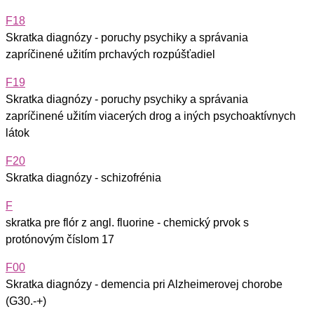
F18
Skratka diagnózy - poruchy psychiky a správania
zapríčinené užitím prchavých rozpúšťadiel
F19
Skratka diagnózy - poruchy psychiky a správania
zapríčinené užitím viacerých drog a iných psychoaktívnych
látok
F20
Skratka diagnózy - schizofrénia
F
skratka pre flór z angl. fluorine - chemický prvok s
protónovým číslom 17
F00
Skratka diagnózy - demencia pri Alzheimerovej chorobe
(G30.-+)