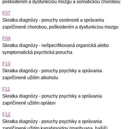
poškodením a dysfunkciou mozgu a somatickou chorobou
F07
Skratka diagnózy - poruchy osobnosti a správania
zapríčinené chorobou, poškodením a dysfunkciou mozgu
F09
Skratka diagnózy - nešpecifikovaná organická alebo
symptomatická psychická porucha
F10
Skratka diagnózy - poruchy psychiky a správania
zapríčinené užitím alkoholu
F11
Skratka diagnózy - poruchy psychiky a správania
zapríčinené užitím opiátov
F12
Skratka diagnózy - poruchy psychiky a správania
zapríčinené užitím kanabinoidov (marihuana, hašiš)