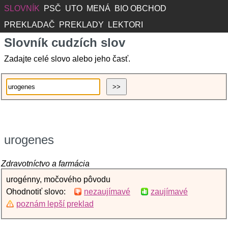
SLOVNÍK
PSČ
UTO
MENÁ
BIO OBCHOD
PREKLADAČ
PREKLADY
LEKTORI
Slovník cudzích slov
Zadajte celé slovo alebo jeho časť.
urogenes
Zdravotníctvo a farmácia
urogénny, močového pôvodu
Ohodnotiť slovo:
nezaujímavé
zaujímavé
poznám lepší preklad