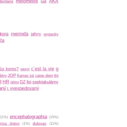
melomelos
AKA
tentans
ludi
merinďa
kora
jafyry
gygacky
ľa
g
So keres?
c´est la vie
geroj
JOP
álny
Kamav tut
carpe diem
BA
R
HR
DZ
ko
spektakulárny
dilino
aný
vyexpedovaný
L
encephalographia
11%)
(15%)
dulovac
róza diskov
(1%)
(11%)