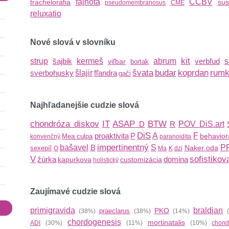
fajnota
CCBV
trachelorafia
sus
pseudomembranosus
CME
reluxatio
Nové slová v slovníku
kit
strup
šajbik
kermeš
abrum
verbľud
s
viľbar
bortak
švata
budar
koprdan
rumk
sverbohusky
šlajir
fľandra
gači
Najhľadanejšie cudzie slová
chondróza diskov
IT
ASAP
BTW
D
R
POV
DiS.art
DiS
proaktivita
P
A
F
behavior
Mea culpa
konvenčný
paranoidita
impertinentný
bašavel
B
S
P
Naker oda
sexepíl
O
Ma
K
dzi
V
sofistikov
žúrka
domina
kapurkova
customizácia
holistický
Zaujímavé cudzie slová
primigravida
braldian
PKO
praeclarus
(38%)
(38%)
(14%)
(
chordogenesis
mortinatalis
ADI
(30%)
(11%)
(10%)
chond