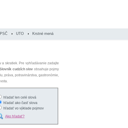
PSČ
UTO
Krstné mená
 a skratiek. Pre vyhľadávanie zadajte
Slovník cudzích slov
obsahuje pojmy
du, práva, potravinárstva, gastronómie,
vota.
hľadať len celé slová
hľadať ako časť slova
hľadať vo výklade pojmov
Ako hľadať?