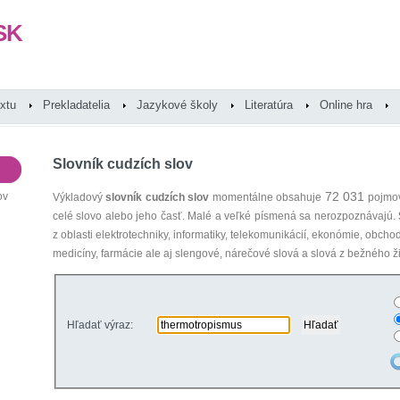
SK
extu
Prekladatelia
Jazykové školy
Literatúra
Online hra
Slovník cudzích slov
72 031
ov
Výkladový
slovník cudzích slov
momentálne obsahuje
pojmov
celé slovo alebo jeho časť. Malé a veľké písmená sa nerozpoznávajú.
z oblasti elektrotechniky, informatiky, telekomunikácií, ekonómie, obcho
medicíny, farmácie ale aj slengové, nárečové slová a slová z bežného ži
Hľadať výraz: