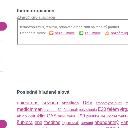
thermotropismus
Zdravotníctvo a farmácia
termotropizmus, reakcia, odpoveď organizmu na tepelný podnet
Ohodnotiť slovo:
nezaujímavé
zaujímavé
poznám lep
Posledné hľadané slová
quiescens
sezóna
DSV
arteriitída
tropomyosinum
c
medicinman
E20
felém
virg
ňis
erythron
SJI
small
pelviotomia
J99
ostružľini
CAS
abigo
sukursála
neurodermatit
plastika
šublera
eňa
foeditas
figurovať
abundantný
EM
sersani