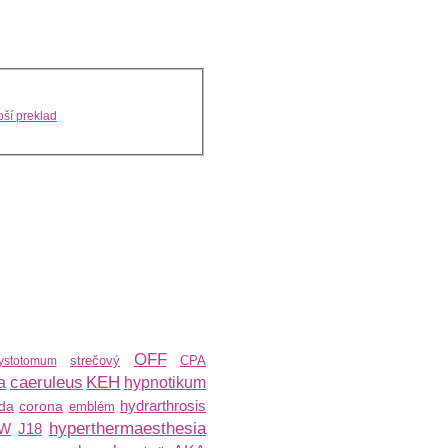
ší preklad
OFF
strečový
CPA
ystotomum
caeruleus
KEH
a
hypnotikum
hydrarthrosis
ída
corona
emblém
hyperthermaesthesia
W
J18