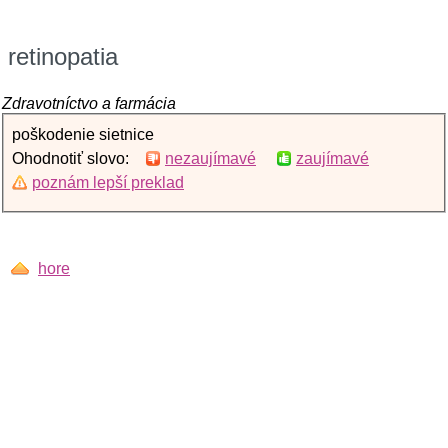
retinopatia
Zdravotníctvo a farmácia
poškodenie sietnice
Ohodnotiť slovo:
nezaujímavé
zaujímavé
poznám lepší preklad
hore