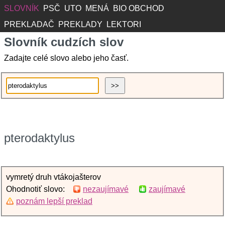
SLOVNÍK
PSČ
UTO
MENÁ
BIO OBCHOD
PREKLADAČ
PREKLADY
LEKTORI
Slovník cudzích slov
Zadajte celé slovo alebo jeho časť.
pterodaktylus
vymretý druh vtákojašterov
Ohodnotiť slovo:
nezaujímavé
zaujímavé
poznám lepší preklad