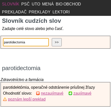
SLOVNÍK
PSČ
UTO
MENÁ
BIO OBCHOD
PREKLADAČ
PREKLADY
LEKTORI
Slovník cudzích slov
Zadajte celé slovo alebo jeho časť.
parotidectomia
Zdravotníctvo a farmácia
parotidektómia, operačné odstránenie príušnej žľazy
Ohodnotiť slovo:
nezaujímavé
zaujímavé
poznám lepší preklad