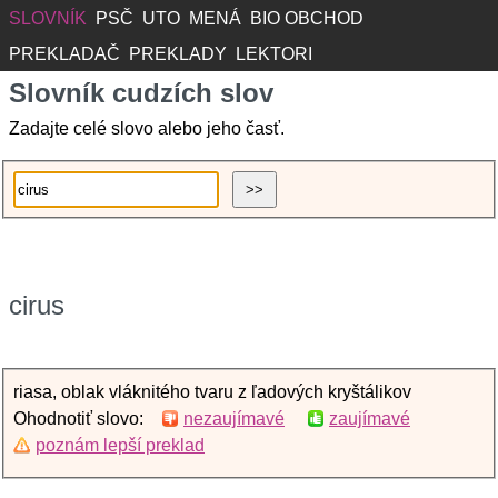
SLOVNÍK
PSČ
UTO
MENÁ
BIO OBCHOD
PREKLADAČ
PREKLADY
LEKTORI
Slovník cudzích slov
Zadajte celé slovo alebo jeho časť.
cirus
riasa, oblak vláknitého tvaru z ľadových kryštálikov
Ohodnotiť slovo:
nezaujímavé
zaujímavé
poznám lepší preklad