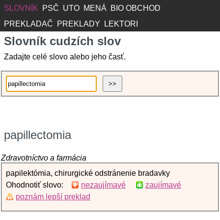
SLOVNÍK
PSČ
UTO
MENÁ
BIO OBCHOD
PREKLADAČ
PREKLADY
LEKTORI
Slovník cudzích slov
Zadajte celé slovo alebo jeho časť.
papillectomia
Zdravotníctvo a farmácia
papilektómia, chirurgické odstránenie bradavky
Ohodnotiť slovo:
nezaujímavé
zaujímavé
poznám lepší preklad