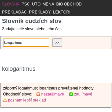
SLOVNÍK
PSČ
UTO
MENÁ
BIO OBCHOD
PREKLADAČ
PREKLADY
LEKTORI
Slovník cudzích slov
Zadajte celé slovo alebo jeho časť.
kologaritmus
záporný logaritmus; logaritmus prevrátenej hodnoty
Ohodnotiť slovo:
nezaujímavé
zaujímavé
poznám lepší preklad