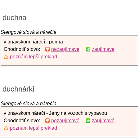
duchna
Slengové slová a nárečia
v trnavskom nárečí - perina
Ohodnotiť slovo:
nezaujímavé
zaujímavé
poznám lepší preklad
duchnárki
Slengové slová a nárečia
v trnavskom nárečí - ženy na vozoch s výbavou
Ohodnotiť slovo:
nezaujímavé
zaujímavé
poznám lepší preklad