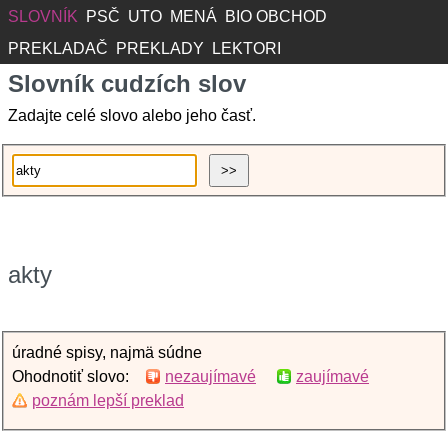
SLOVNÍK
PSČ
UTO
MENÁ
BIO OBCHOD
PREKLADAČ
PREKLADY
LEKTORI
Slovník cudzích slov
Zadajte celé slovo alebo jeho časť.
akty
úradné spisy, najmä súdne
Ohodnotiť slovo:
nezaujímavé
zaujímavé
poznám lepší preklad