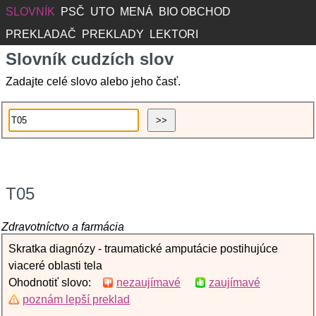
SLOVNÍK
PSČ
UTO
MENÁ
BIO OBCHOD
PREKLADAČ
PREKLADY
LEKTORI
Slovník cudzích slov
Zadajte celé slovo alebo jeho časť.
T05
Zdravotníctvo a farmácia
Skratka diagnózy - traumatické amputácie postihujúce
viaceré oblasti tela
Ohodnotiť slovo:
nezaujímavé
zaujímavé
poznám lepší preklad