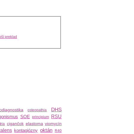
ší preklad
DHS
odiagnostika
osteopathia
gonismus
SOE
RSU
principium
cigančok
elastoma
viomycín
ria
oktán
valens
kontagiózny
R40