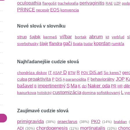
oculopathia
perivaginitis
flangošit
trachelorafia
podp
RAE
UZP
PRINCE
EOS
konvencia
necesér
Nové slová v slovníku
viľbar
abrum
strup
šajbik
s
kermeš
bortak
verbľud
kit
gači
šlajir
fľandra
koprdan
švata
rumkľa
sverbohusky
budar
Najhľadanejšie cudzie slová
D
R
DiS.art
gero
IT
chondróza diskov
So keres?
ASAP
BTW
POV
proaktivita
K
culpa
behaviorálny
JOP
DiS
paranoidita
P
F
A
S
Ma
Naker oda
bašavel
impertinentný
dili
PR
K
dzi
B
HR
customizácia
L
kapurkova
domina
sofistikovaný
holistický
vy
Zaujímavé cudzie slová
primigravida
praeclarus
PKO
braldian
(38%)
(38%)
(14%)
(
chordogenesis
mortinatalis
chond
ADI
(30%)
(11%)
(10%)