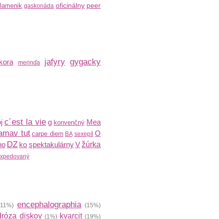
oficinálny
peer
lamenik
gaskonáda
jafyry
gygacky
kora
merinďa
c´est la vie
j
g
Mea
konvenčný
amav tut
O
carpe diem
BA
sexepíl
DZ
no
ko
spektakulárny
V
žúrka
expedovaný
encephalographia
11%)
(15%)
róza diskov
kvarcit
(1%)
(19%)