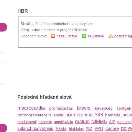
HBR
Skratka učebného predmetu Hra na barytóne
Zdroj: Ústav informácií a prognóz školstva
Ohodnotiť slovo:
nezaujímavé
zaujímavé
poznám lep
Posledné hľadané slová
macrocardia
brevis
promiscuitas
kavenčec
röntgen
normotensio
Y48
anta
retrodorsolateralis
hamada
acetál
pratum
NIMMB
produkovať
AIS
exceptio
amplifikácia
uranomet
splanchnocystosis
Vasta
čachre
poly
PPG
biatriatus
PVA