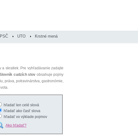
PSČ
UTO
Krstné mená
 a skratiek. Pre vyhľadávanie zadajte
Slovník cudzích slov
obsahuje pojmy
du, práva, potravinárstva, gastronómie,
vota.
hľadať len celé slová
hľadať ako časť slova
hľadať vo výklade pojmov
Ako hľadať?