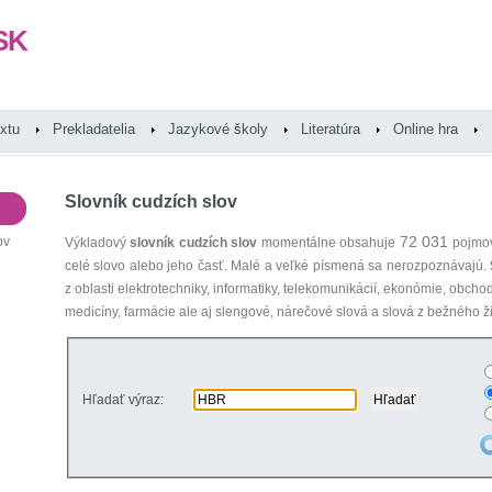
SK
extu
Prekladatelia
Jazykové školy
Literatúra
Online hra
Slovník cudzích slov
72 031
ov
Výkladový
slovník cudzích slov
momentálne obsahuje
pojmov
celé slovo alebo jeho časť. Malé a veľké písmená sa nerozpoznávajú.
z oblasti elektrotechniky, informatiky, telekomunikácií, ekonómie, obcho
medicíny, farmácie ale aj slengové, nárečové slová a slová z bežného ži
Hľadať výraz: