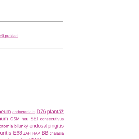
ší preklad
naeum
plantáž
D76
endocranialis
num
SEI
OSM
heu
consecutivus
endosalpingitis
rotomia
bilunký
ritis
E68
BB
ZAH
HAP
chalasia