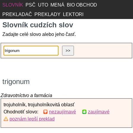
SLOVNÍK
PSČ
UTO
MENÁ
BIO OBCHOD
PREKLADAČ
PREKLADY
LEKTORI
Slovník cudzích slov
Zadajte celé slovo alebo jeho časť.
trigonum
Zdravotníctvo a farmácia
trojuholník, trojuholníkovitá oblasť
Ohodnotiť slovo:
nezaujímavé
zaujímavé
poznám lepší preklad