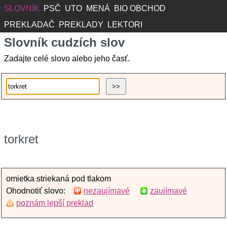
SLOVNÍK
PSČ
UTO
MENÁ
BIO OBCHOD
PREKLADAČ
PREKLADY
LEKTORI
Slovník cudzích slov
Zadajte celé slovo alebo jeho časť.
torkret
omietka striekaná pod tlakom
Ohodnotiť slovo:
nezaujímavé
zaujímavé
poznám lepší preklad