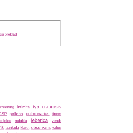
ší preklad
typ
craurosis
intimita
creening
pulmonarius
CSP
pallens
finom
leberica
nobilita
verch
umjelec
is
observans
aurikula
klaret
value