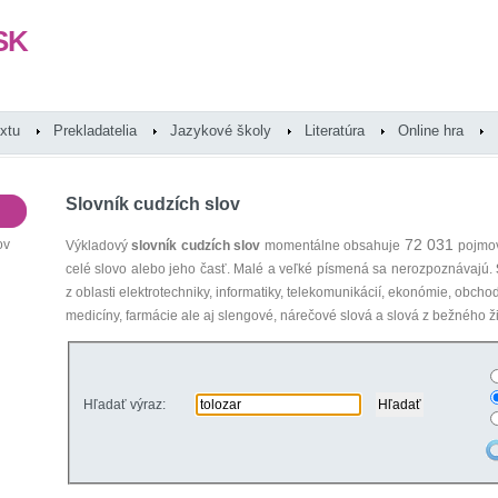
SK
extu
Prekladatelia
Jazykové školy
Literatúra
Online hra
Slovník cudzích slov
72 031
ov
Výkladový
slovník cudzích slov
momentálne obsahuje
pojmov
celé slovo alebo jeho časť. Malé a veľké písmená sa nerozpoznávajú.
z oblasti elektrotechniky, informatiky, telekomunikácií, ekonómie, obcho
medicíny, farmácie ale aj slengové, nárečové slová a slová z bežného ži
Hľadať výraz: