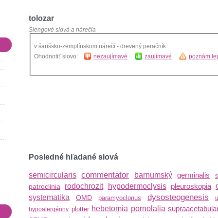
tolozar
Slengové slová a nárečia
v šarišsko-zemplínskom nárečí - drevený peračník
Ohodnotiť slovo:
nezaujímavé
zaujímavé
poznám lep
Posledné hľadané slová
commentator
semicircularis
barnumský
germinalis
s
rodochrozit
hypodermoclysis
pleuroskopia
patroclinia
dysosteogenesis
systematika
OMD
paramyoclonus
hebetomia
pornolalia
supraacetabular
plotter
hypoalergénny