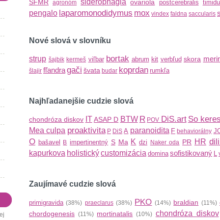
siderophagia
SFMR
ovariola
postcerebralis
timid
agronóm
laparomonodidymus
mox
pengalo
vindex
faldna
saccularis
Nové slová v slovníku
bortak
strup
meri
kit
skora
viľbar
abrum
verbľud
šajbik
kermeš
gači
koprdan
fľandra
švata
rumkľa
šlajir
budar
Najhľadanejšie cudzie slová
R
DiS.art
So kere
IT
BTW
chondróza diskov
ASAP
D
POV
proaktivita
Mea culpa
paranoidita
F
A
J
P
DiS
behaviorálny
O
dil
K
HR
S
Ma
PR
bašavel
impertinentný
dzi
B
Naker oda
kapurkova
holistický
customizácia
sofistikovaný
domina
L
Zaujímavé cudzie slová
PKO
braldian
primigravida
(38%)
praeclarus
(38%)
(14%)
(11%)
chondróza diskov
chordogenesis
mortinatalis
(11%)
(10%)
ej