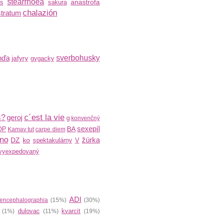
stearrhoea
anastrofa
us
sakura
chalazión
stratum
nďa
sverbohusky
jafyry
gygacky
s?
c´est la vie
geroj
g
konvenčný
sexepíl
BA
OP
Kamav tut
carpe diem
ino
žúrka
DZ
ko
spektakulárny
V
vyexpedovaný
ADI
encephalographia
(15%)
(30%)
dulovac
kvarcit
(1%)
(11%)
(19%)