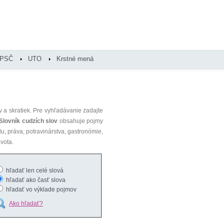
PSČ
UTO
Krstné mená
 a skratiek. Pre vyhľadávanie zadajte
Slovník cudzích slov
obsahuje pojmy
du, práva, potravinárstva, gastronómie,
vota.
hľadať len celé slová
hľadať ako časť slova
hľadať vo výklade pojmov
Ako hľadať?