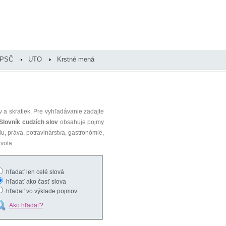
PSČ
UTO
Krstné mená
 a skratiek. Pre vyhľadávanie zadajte
Slovník cudzích slov
obsahuje pojmy
du, práva, potravinárstva, gastronómie,
vota.
hľadať len celé slová
hľadať ako časť slova
hľadať vo výklade pojmov
Ako hľadať?