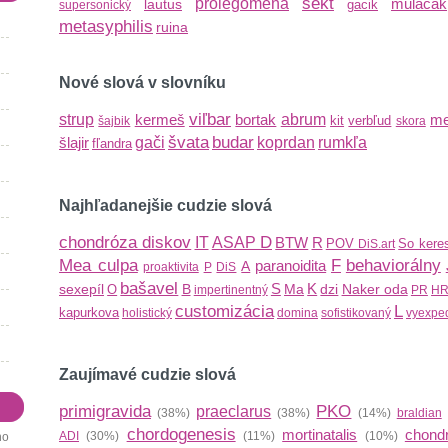
sekt
prolegoména
mulačak
lautus
gacik
supersonický
metasyphilis
ruina
Nové slová v slovníku
viľbar
strup
kermeš
bortak
abrum
me
kit
verbľud
šajbik
skora
švata
budar
šlajir
gači
koprdan
rumkľa
fľandra
Najhľadanejšie cudzie slová
chondróza diskov
D
IT
ASAP
BTW
R
POV
So kere
DiS.art
Mea culpa
F
behaviorálny
paranoidita
A
proaktivita
P
DiS
bašavel
S
K
sexepíl
B
Ma
dzi
Naker oda
O
impertinentný
PR
H
customizácia
L
kapurkova
holistický
domina
sofistikovaný
vyexpe
Zaujímavé cudzie slová
primigravida
PKO
praeclarus
(38%)
(38%)
(14%)
braldian
chordogenesis
mortinatalis
chond
ADI
(30%)
(11%)
(10%)
ho