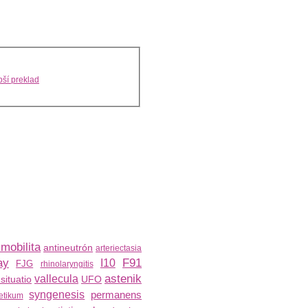
ší preklad
imobilita
antineutrón
arteriectasia
ay
F91
I10
FJG
rhinolaryngitis
astenik
I
vallecula
situatio
UFO
syngenesis
permanens
etikum