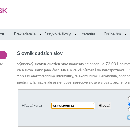
SK
extu
Prekladatelia
Jazykové školy
Literatúra
Online hra
Slovník cudzích slov
72 031
ov
Výkladový
slovník cudzích slov
momentálne obsahuje
pojmov
celé slovo alebo jeho časť. Malé a veľké písmená sa nerozpoznávajú.
z oblasti elektrotechniky, informatiky, telekomunikácií, ekonómie, obcho
medicíny, farmácie ale aj slengové, nárečové slová a slová z bežného ži
Hľadať výraz: