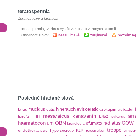
teratospermia
Zdravotníctvo a farmácia
teratospermia, tvorba a vylučovanie znetvorených spermií
Ohodnotiť slovo:
nezaujímavé
zaujímavé
poznám lep
Posledné hľadané slová
mucidus
hinerauch
evisceratio
latus
trubadúr
cutis
dzekujem
mesaraicus
kanavanín
arr
THH
E452
haruľa
sulcatus
haematoconium
OBN
sfumato
radiatus
GOW
krenológia
troppo
endothoracicus
hypersecretio
KLP
pacemaker
antipyr