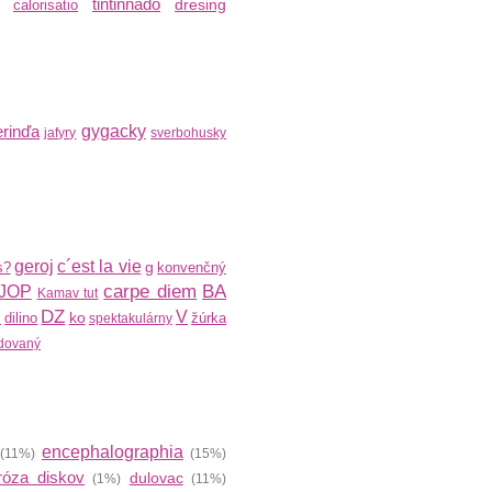
tintinnado
dresing
calorisatio
rinďa
gygacky
jafyry
sverbohusky
geroj
c´est la vie
g
s?
konvenčný
carpe diem
BA
JOP
Kamav tut
DZ
V
ko
dilino
žúrka
R
spektakulárny
dovaný
encephalographia
(11%)
(15%)
róza diskov
dulovac
(1%)
(11%)