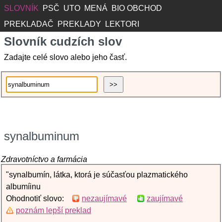
SLOVNÍK
PSČ
UTO
MENÁ
BIO OBCHOD
PREKLADAČ
PREKLADY
LEKTORI
Slovník cudzích slov
Zadajte celé slovo alebo jeho časť.
synalbuminum
Zdravotníctvo a farmácia
"synalbumín, látka, ktorá je súčasťou plazmatického
albumíinu
Ohodnotiť slovo:
nezaujímavé
zaujímavé
poznám lepší preklad