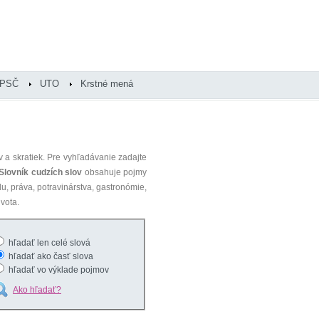
PSČ
UTO
Krstné mená
 a skratiek. Pre vyhľadávanie zadajte
Slovník cudzích slov
obsahuje pojmy
du, práva, potravinárstva, gastronómie,
vota.
hľadať len celé slová
hľadať ako časť slova
hľadať vo výklade pojmov
Ako hľadať?