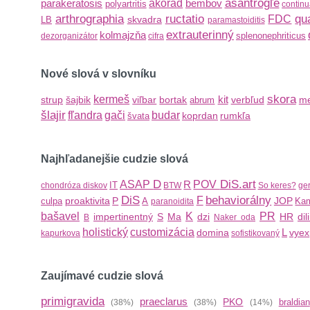
asantrogľe
parakeratosis
akorád
bembov
polyartritis
continu
arthrographia
ructatio
qu
FDC
skvadra
LB
paramastoiditis
extrauterinný
kolmajzňa
splenonephriticus
dezorganizátor
cifra
Nové slová v slovníku
skora
kermeš
kit
strup
šajbik
viľbar
bortak
verbľud
me
abrum
šlajir
fľandra
gači
budar
koprdan
rumkľa
švata
Najhľadanejšie cudzie slová
D
DiS.art
ASAP
R
POV
IT
chondróza diskov
BTW
So keres?
ger
DiS
behaviorálny
F
proaktivita
P
JOP
culpa
A
Kam
paranoidita
bašavel
K
PR
impertinentný
S
Ma
dzi
HR
dil
B
Naker oda
holistický
customizácia
L
domina
vye
kapurkova
sofistikovaný
Zaujímavé cudzie slová
primigravida
praeclarus
PKO
braldian
(38%)
(38%)
(14%)