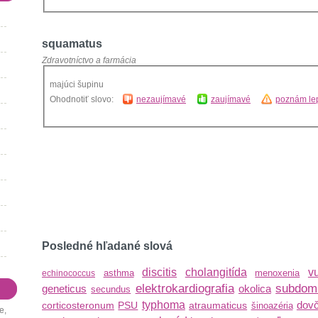
squamatus
Zdravotníctvo a farmácia
majúci šupinu
Ohodnotiť slovo:
nezaujímavé
zaujímavé
poznám lep
Posledné hľadané slová
discitis
cholangitída
v
asthma
menoxenia
echinococcus
elektrokardiografia
subdom
geneticus
okolica
secundus
typhoma
dovč
corticosteronum
PSU
atraumaticus
šinoazéria
e,