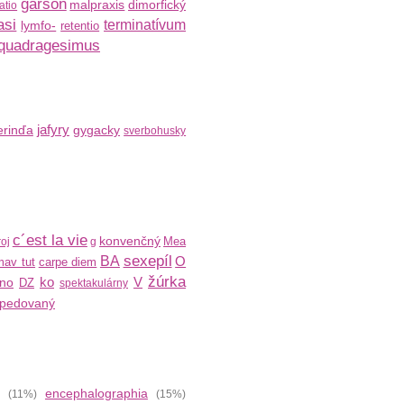
garson
malpraxis
dimorfický
atio
asi
terminatívum
lymfo-
retentio
quadragesimus
jafyry
rinďa
gygacky
sverbohusky
c´est la vie
konvenčný
Mea
oj
g
sexepíl
BA
O
av tut
carpe diem
žúrka
ko
V
ino
DZ
spektakulárny
xpedovaný
encephalographia
(11%)
(15%)