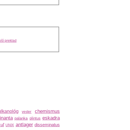
ší preklad
chemismus
ulkanológ
vester
inanta
eskadra
palanka
plintus
antlager
uľ
disseminatus
UNIX