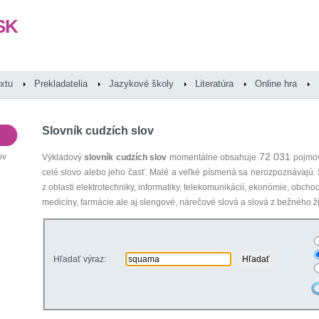
SK
extu
Prekladatelia
Jazykové školy
Literatúra
Online hra
Slovník cudzích slov
72 031
ov
Výkladový
slovník cudzích slov
momentálne obsahuje
pojmov
celé slovo alebo jeho časť. Malé a veľké písmená sa nerozpoznávajú.
z oblasti elektrotechniky, informatiky, telekomunikácií, ekonómie, obcho
medicíny, farmácie ale aj slengové, nárečové slová a slová z bežného ži
Hľadať výraz: