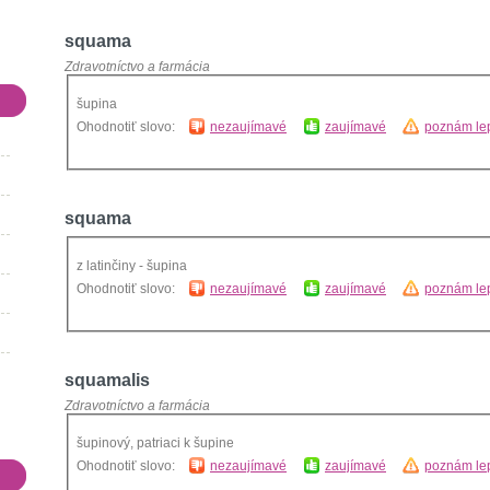
squama
Zdravotníctvo a farmácia
šupina
Ohodnotiť slovo:
nezaujímavé
zaujímavé
poznám lep
squama
z latinčiny - šupina
Ohodnotiť slovo:
nezaujímavé
zaujímavé
poznám lep
squamalis
Zdravotníctvo a farmácia
šupinový, patriaci k šupine
Ohodnotiť slovo:
nezaujímavé
zaujímavé
poznám lep