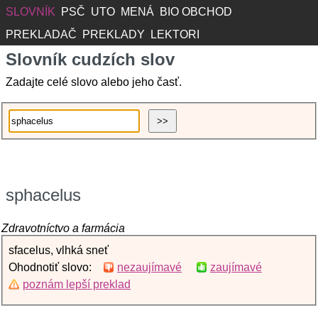
SLOVNÍK
PSČ
UTO
MENÁ
BIO OBCHOD
PREKLADAČ
PREKLADY
LEKTORI
Slovník cudzích slov
Zadajte celé slovo alebo jeho časť.
sphacelus
Zdravotníctvo a farmácia
sfacelus, vlhká sneť
Ohodnotiť slovo:
nezaujímavé
zaujímavé
poznám lepší preklad