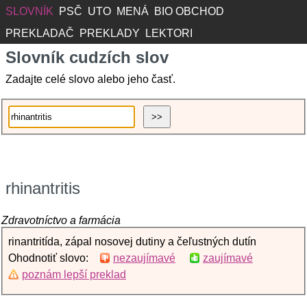
SLOVNÍK
PSČ
UTO
MENÁ
BIO OBCHOD
PREKLADAČ
PREKLADY
LEKTORI
Slovník cudzích slov
Zadajte celé slovo alebo jeho časť.
rhinantritis
Zdravotníctvo a farmácia
rinantritída, zápal nosovej dutiny a čeľustných dutín
Ohodnotiť slovo:
nezaujímavé
zaujímavé
poznám lepší preklad