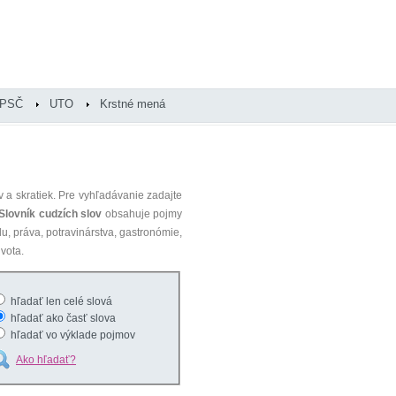
PSČ
UTO
Krstné mená
 a skratiek. Pre vyhľadávanie zadajte
Slovník cudzích slov
obsahuje pojmy
du, práva, potravinárstva, gastronómie,
vota.
hľadať len celé slová
hľadať ako časť slova
hľadať vo výklade pojmov
Ako hľadať?