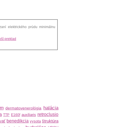
zaní elektrického prúdu minimálnu
ší preklad
am
halácia
dermatovenerológia
a
retroclusio
auxiliaris
TTP
E160f
vať
benedikcia
štruktúra
vysota