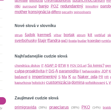
chromatophoros
splanchnocranium
lachvate
disolúcia
rhi
banjo
redundantný
ritki
POZ
parob
surround
limnofilný
mother
konsignácia
differo
security
spinoolivaris
Nové slová v slovníku
kermeš
kit
šajbik
bortak
strup
sk
verbľud
viľbar
abrum
šlajir
fľandra
sverbohusky
gači
koprdan
švata
budar
rumkľa
Najhľadanejšie cudzie slová
So keres?
ASAP
D
BTW
ger
chondróza diskov
IT
R
POV
DiS.art
culpa
proaktivita
A
DiS
paranoidita
JOP
K
P
F
behaviorálny
impertinentný
K
Naker oda
bašavel
Ma
S
PR
B
dzi
HR
customizácia
domina
v
kapurkova
sofistikovaný
L
holistický
Zaujímavé cudzie slová
praeclarus
primigravida
PKO
(38%)
(38%)
(14%)
brald
v