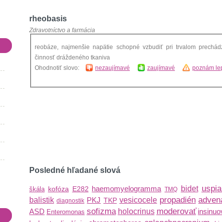
rheobasis
Zdravotníctvo a farmácia
reobáze, najmenšie napätie schopné vzbudiť pri trvalom prechád
činnosť dráždeného tkaniva
Ohodnotiť slovo:
nezaujímavé
zaujímavé
poznám lep
Posledné hľadané slová
uspi
haemomyelogramma
bidet
kofóza
E282
škála
TMQ
propadién
adven
balistik
PKJ
vesicocele
TKP
diagnostik
sofizma
moderovať
ASD
holocrinus
insinuo
Enteromonas