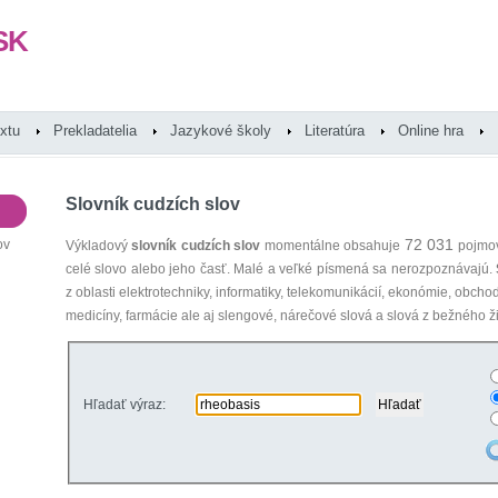
SK
extu
Prekladatelia
Jazykové školy
Literatúra
Online hra
Slovník cudzích slov
72 031
ov
Výkladový
slovník cudzích slov
momentálne obsahuje
pojmov
celé slovo alebo jeho časť. Malé a veľké písmená sa nerozpoznávajú.
z oblasti elektrotechniky, informatiky, telekomunikácií, ekonómie, obcho
medicíny, farmácie ale aj slengové, nárečové slová a slová z bežného ži
Hľadať výraz: