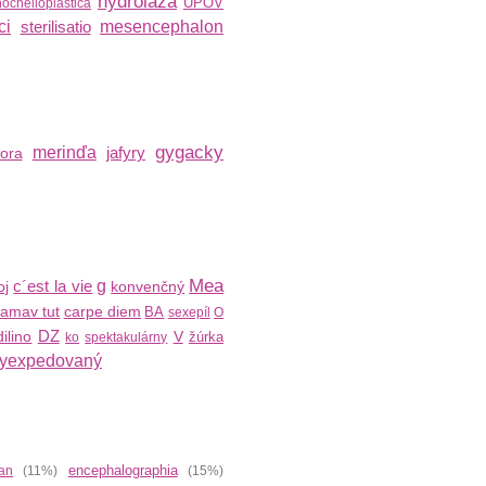
hydroláza
UPOV
nocheiloplastica
ci
sterilisatio
mesencephalon
gygacky
merinďa
jafyry
ora
Mea
c´est la vie
g
oj
konvenčný
amav tut
carpe diem
BA
sexepíl
O
DZ
dilino
V
žúrka
ko
spektakulárny
yexpedovaný
encephalographia
ian
(11%)
(15%)