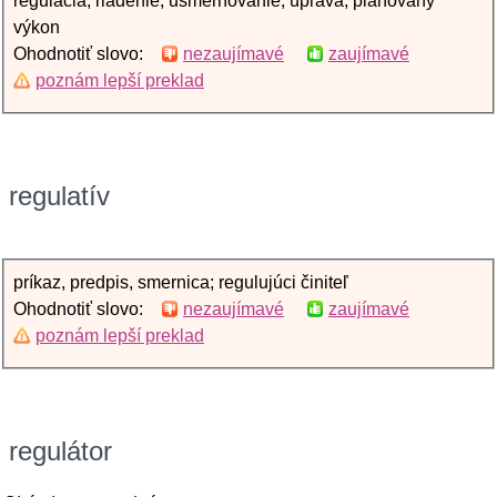
regulácia, riadenie, usmerňovanie, úprava, plánovaný
výkon
Ohodnotiť slovo:
nezaujímavé
zaujímavé
poznám lepší preklad
regulatív
príkaz, predpis, smernica; regulujúci činiteľ
Ohodnotiť slovo:
nezaujímavé
zaujímavé
poznám lepší preklad
regulátor