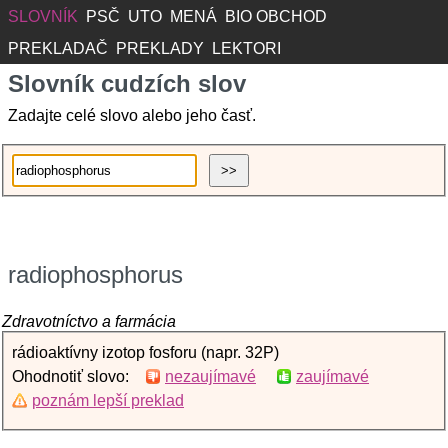
SLOVNÍK
PSČ
UTO
MENÁ
BIO OBCHOD
PREKLADAČ
PREKLADY
LEKTORI
Slovník cudzích slov
Zadajte celé slovo alebo jeho časť.
radiophosphorus
Zdravotníctvo a farmácia
rádioaktívny izotop fosforu (napr. 32P)
Ohodnotiť slovo:
nezaujímavé
zaujímavé
poznám lepší preklad