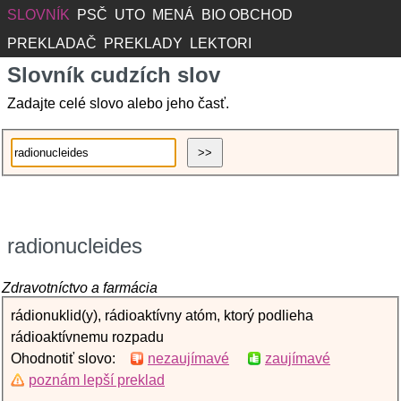
SLOVNÍK
PSČ
UTO
MENÁ
BIO OBCHOD
PREKLADAČ
PREKLADY
LEKTORI
Slovník cudzích slov
Zadajte celé slovo alebo jeho časť.
radionucleides
Zdravotníctvo a farmácia
rádionuklid(y), rádioaktívny atóm, ktorý podlieha
rádioaktívnemu rozpadu
Ohodnotiť slovo:
nezaujímavé
zaujímavé
poznám lepší preklad