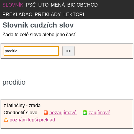
SLOVNÍK
PSČ
UTO
MENÁ
BIO OBCHOD
PREKLADAČ
PREKLADY
LEKTORI
Slovník cudzích slov
Zadajte celé slovo alebo jeho časť.
proditio
z latinčiny - zrada
Ohodnotiť slovo:
nezaujímavé
zaujímavé
poznám lepší preklad