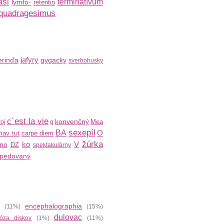
asi
terminatívum
lymfo-
retentio
quadragesimus
jafyry
rinďa
gygacky
sverbohusky
c´est la vie
konvenčný
Mea
oj
g
sexepíl
BA
O
av tut
carpe diem
žúrka
ko
V
ino
DZ
spektakulárny
xpedovaný
encephalographia
(11%)
(15%)
dulovac
óza diskov
(1%)
(11%)