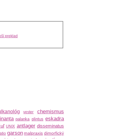
ší preklad
chemismus
ulkanológ
vester
inanta
eskadra
palanka
plintus
antlager
uľ
disseminatus
UNIX
garson
malpraxis
dimorfický
atio