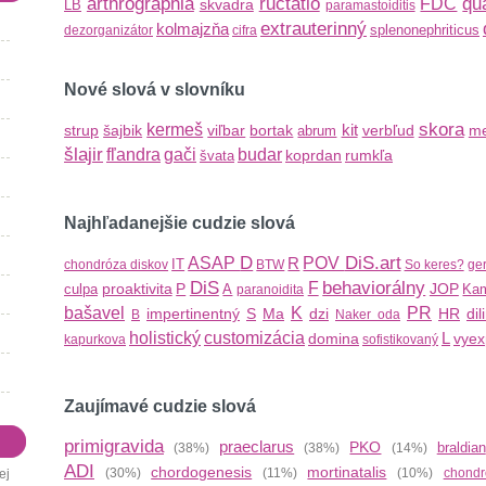
arthrographia
ructatio
qu
FDC
skvadra
LB
paramastoiditis
extrauterinný
kolmajzňa
splenonephriticus
dezorganizátor
cifra
Nové slová v slovníku
skora
kermeš
kit
strup
šajbik
viľbar
bortak
verbľud
me
abrum
šlajir
fľandra
gači
budar
koprdan
rumkľa
švata
Najhľadanejšie cudzie slová
D
DiS.art
ASAP
R
POV
IT
chondróza diskov
BTW
So keres?
ger
DiS
behaviorálny
F
proaktivita
P
JOP
culpa
A
Kam
paranoidita
bašavel
K
PR
impertinentný
S
Ma
dzi
HR
dil
B
Naker oda
holistický
customizácia
L
domina
vye
kapurkova
sofistikovaný
Zaujímavé cudzie slová
primigravida
praeclarus
PKO
braldian
(38%)
(38%)
(14%)
ADI
chordogenesis
mortinatalis
(30%)
(11%)
(10%)
chondr
ej