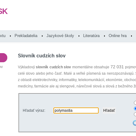
SK
extu
Prekladatelia
Jazykové školy
Literatúra
Online hra
Slovník cudzích slov
72 031
ov
Výkladový
slovník cudzích slov
momentálne obsahuje
pojmov
celé slovo alebo jeho časť. Malé a veľké písmená sa nerozpoznávajú.
z oblasti elektrotechniky, informatiky, telekomunikácií, ekonómie, obcho
medicíny, farmácie ale aj slengové, nárečové slová a slová z bežného ži
Hľadať výraz: