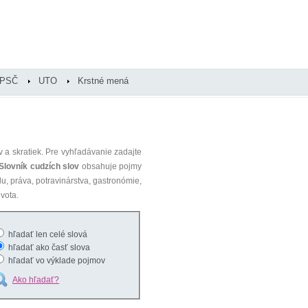
PSČ
UTO
Krstné mená
 a skratiek. Pre vyhľadávanie zadajte
Slovník cudzích slov
obsahuje pojmy
du, práva, potravinárstva, gastronómie,
vota.
hľadať len celé slová
hľadať ako časť slova
hľadať vo výklade pojmov
Ako hľadať?