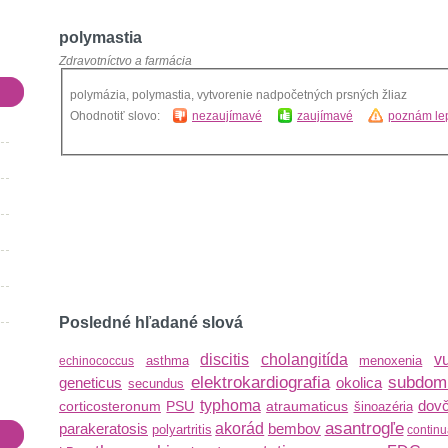
polymastia
Zdravotníctvo a farmácia
polymázia, polymastia, vytvorenie nadpočetných prsných žliaz
Ohodnotiť slovo:
nezaujímavé
zaujímavé
poznám lep
Posledné hľadané slová
discitis
cholangitída
v
asthma
menoxenia
echinococcus
elektrokardiografia
subdom
geneticus
okolica
secundus
typhoma
dovč
corticosteronum
PSU
atraumaticus
šinoazéria
asantrogľe
parakeratosis
akorád
bembov
polyartritis
continu