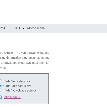
PSČ
UTO
Krstné mená
 a skratiek. Pre vyhľadávanie zadajte
Slovník cudzích slov
obsahuje pojmy
du, práva, potravinárstva, gastronómie,
vota.
hľadať len celé slová
hľadať ako časť slova
hľadať vo výklade pojmov
Ako hľadať?