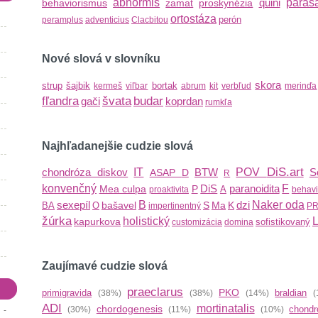
abnormis
quini
parasa
behaviorismus
zamat
proskynézia
ortostáza
perón
peramplus
adventicius
Clacbitou
Nové slová v slovníku
skora
strup
šajbik
bortak
kermeš
viľbar
abrum
kit
verbľud
merinďa
fľandra
švata
budar
gači
koprdan
rumkľa
Najhľadanejšie cudzie slová
DiS.art
chondróza diskov
IT
BTW
POV
S
ASAP
D
R
konvenčný
DiS
paranoidita
F
Mea culpa
P
A
proaktivita
behavi
sexepíl
B
dzi
Naker oda
bašavel
S
Ma
K
BA
O
impertinentný
P
žúrka
holistický
kapurkova
sofistikovaný
customizácia
domina
Zaujímavé cudzie slová
praeclarus
PKO
primigravida
braldian
(38%)
(38%)
(14%)
(
ADI
mortinatalis
chordogenesis
chondr
(30%)
(11%)
(10%)
 -