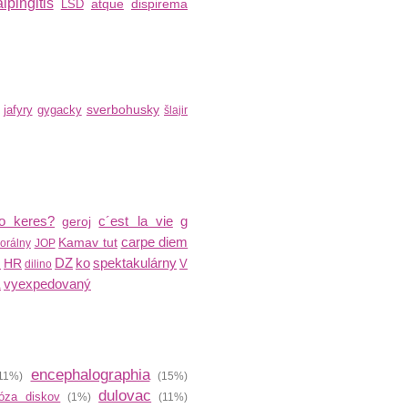
lpingitis
atque
dispirema
LSD
sverbohusky
jafyry
gygacky
šlajir
o keres?
c´est la vie
g
geroj
carpe diem
Kamav tut
orálny
JOP
DZ
ko
spektakulárny
HR
V
R
dilino
L
vyexpedovaný
encephalographia
11%)
(15%)
dulovac
óza diskov
(1%)
(11%)