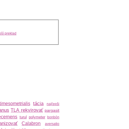
ší preklad
tácia
timesometrialis
najľepši
anus
rekvirovať
TLA
pargasit
ecernens
turul
polymeter
bonbón
ianizovať
Calabron
aversatio