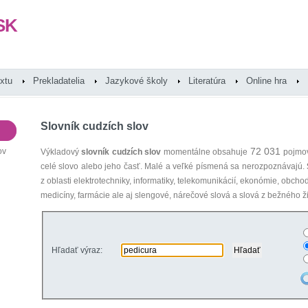
SK
extu
Prekladatelia
Jazykové školy
Literatúra
Online hra
Slovník cudzích slov
72 031
ov
Výkladový
slovník cudzích slov
momentálne obsahuje
pojmov
celé slovo alebo jeho časť. Malé a veľké písmená sa nerozpoznávajú.
z oblasti elektrotechniky, informatiky, telekomunikácií, ekonómie, obcho
medicíny, farmácie ale aj slengové, nárečové slová a slová z bežného ži
Hľadať výraz: