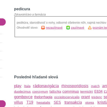
pedicura
Zdravotníctvo a farmácia
pedikúra, starostlivosť o nohy, odborné ošetrenie nôh, najmä nechtov
Ohodnotiť slovo:
nezaujímavé
zaujímavé
poznám lep
Posledné hľadané slová
play
rádionavigácia
rhinosporidiosis
an
Itala
match
c
comminuo
E634
termický
duodecimus
falšichta
coenzymum
gombovce
thelorrhagia
orant
s
occipitocervicalis
kredenc
krist
villus
T19
SES
transakcia
hepatalis
otorea