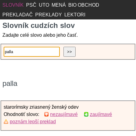
SLOVNÍK
PSČ
UTO
MENÁ
BIO OBCHOD
PREKLADAČ
PREKLADY
LEKTORI
Slovník cudzích slov
Zadajte celé slovo alebo jeho časť.
palla
starorímsky zriasnený ženský odev
Ohodnotiť slovo:
nezaujímavé
zaujímavé
poznám lepší preklad