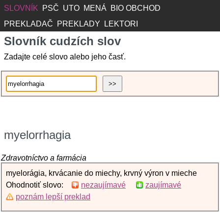
SLOVNÍK
PSČ
UTO
MENÁ
BIO OBCHOD
PREKLADAČ
PREKLADY
LEKTORI
Slovník cudzích slov
Zadajte celé slovo alebo jeho časť.
myelorrhagia
Zdravotníctvo a farmácia
myelorágia, krvácanie do miechy, krvný výron v mieche
Ohodnotiť slovo:
nezaujímavé
zaujímavé
poznám lepší preklad