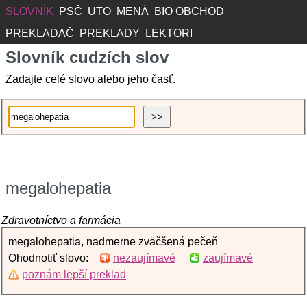
SLOVNÍK
PSČ
UTO
MENÁ
BIO OBCHOD
PREKLADAČ
PREKLADY
LEKTORI
Slovník cudzích slov
Zadajte celé slovo alebo jeho časť.
megalohepatia
Zdravotníctvo a farmácia
megalohepatia, nadmerne zväčšená pečeň
Ohodnotiť slovo:
nezaujímavé
zaujímavé
poznám lepší preklad