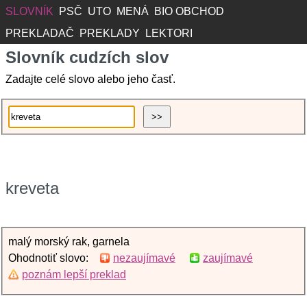
SLOVNÍK
PSČ
UTO
MENÁ
BIO OBCHOD
PREKLADAČ
PREKLADY
LEKTORI
Slovník cudzích slov
Zadajte celé slovo alebo jeho časť.
kreveta
malý morský rak, garnela
Ohodnotiť slovo:
nezaujímavé
zaujímavé
poznám lepší preklad