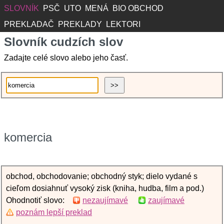
SLOVNÍK
PSČ
UTO
MENÁ
BIO OBCHOD
PREKLADAČ
PREKLADY
LEKTORI
Slovník cudzích slov
Zadajte celé slovo alebo jeho časť.
komercia
obchod, obchodovanie; obchodný styk; dielo vydané s
cieľom dosiahnuť vysoký zisk (kniha, hudba, film a pod.)
Ohodnotiť slovo:
nezaujímavé
zaujímavé
poznám lepší preklad